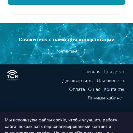
Свяжитесь с нами для консультации
Контакты
Главная
Для дома
Для квартиры
Для бизнеса
Оплата
О нас
Контакты
Личный кабинет
АО “СЛУЖБА ТСИ” ОГРН 1025005333286
Мы используем файлы cookie, чтобы улучшить работу
Оставаясь на сайте, вы соглашаетесь с 
политикой 
сайта, показывать персонализированный контент и
конфиденциальности
 и даёте 
согласие на обработку 
персональных данных
анализировать трафик. Нажимая «Принять все», вы